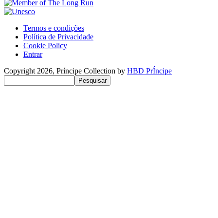
Termos e condições
Política de Privacidade
Benutzermenü
Cookie Policy
Entrar
Copyright 2026, Príncipe Collection by
HBD PrÍncipe
Pesquisar