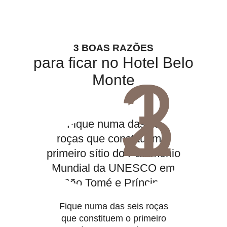
3 BOAS RAZÕES
para ficar no Hotel Belo
1
2
3
Monte
Fique numa das seis roças
que constituem o primeiro