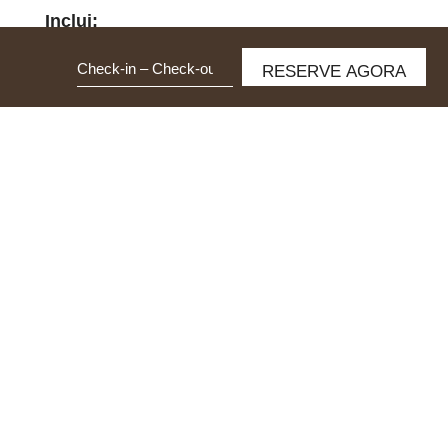
Inclui:
Data
Upgrade de quarto gratuito
...