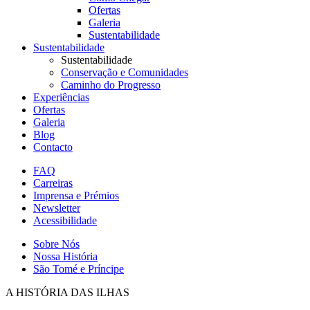
Ofertas
Galeria
Sustentabilidade
Sustentabilidade
Sustentabilidade
Conservação e Comunidades
Caminho do Progresso
Experiências
Ofertas
Galeria
Blog
Contacto
FAQ
Carreiras
Secondary
Imprensa e Prémios
Menu
Newsletter
Acessibilidade
Sobre Nós
Nossa História
São Tomé e Príncipe
A HISTÓRIA DAS ILHAS