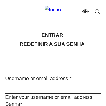
Passar
para
o
conteúdo
principal
ENTRAR
Separadores
REDEFINIR A SUA SENHA
primários
Username or email address.
Enter your username or email address
Senha